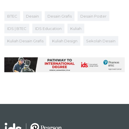
BTEC
Desain
Desain Grafis
Desain Poster
IDS | BTEC
IDS Education
Kuliah
Kuliah Desain Grafis
Kuliah Design
Sekolah Desain