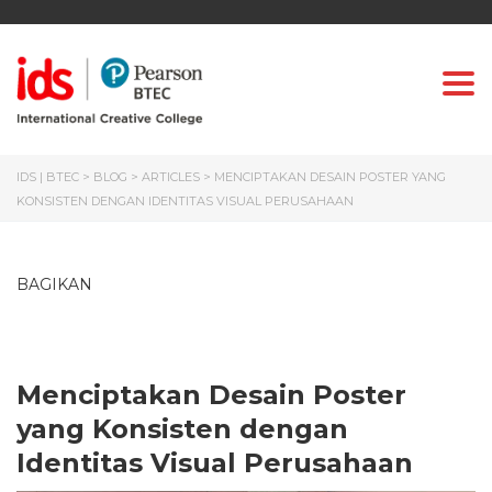
Togg
IDS | BTEC
>
BLOG
>
ARTICLES
>
MENCIPTAKAN DESAIN POSTER YANG
KONSISTEN DENGAN IDENTITAS VISUAL PERUSAHAAN
BAGIKAN
Menciptakan Desain Poster
yang Konsisten dengan
Identitas Visual Perusahaan