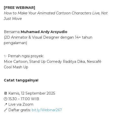
[FREE WEBINAR]
How to Make Your Animated Cartoon Characters Live, Not
Just Move
Bersama
Muhamad Ardy Arsyudio
(2D Animator & Visual Designer dengan 14+ tahun
pengalaman)
✨ Pernah ngisi proyek:
Mice Cartoon, Stand Up Comedy Raditya Dika, Nescafé
Cool Mash Up
Catat tanggalnya!
📆 Kamis, 12 September 2025
🕒 15.30 – 17.00 WIB
📍 Live via Zoom
🔗 Daftar gratis:
bit.ly/Webinar267