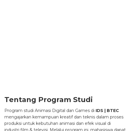
BTEC Higher National Diploma (Level 5) in
the Animation Industry
Tentang Program Studi
Program studi Animasi Digital dan Games di
IDS | BTEC
mengajarkan kemampuan kreatif dan teknis dalam proses
produksi untuk kebutuhan animasi dan efek visual di
industri film & televisi. Melalui program ini, mahasiswa dapat