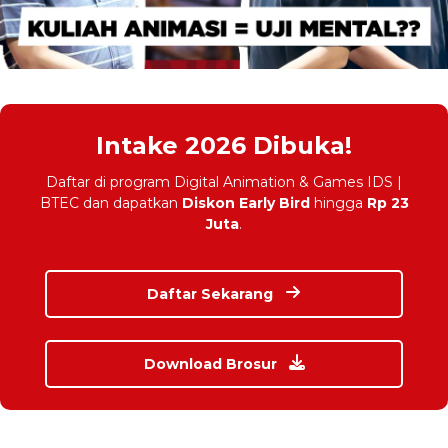
Intake 2026 Dibuka!
Daftar di program Digital Animation & Games IDS |
BTEC dan dapatkan
Diskon Early Bird
hingga
Rp 23
Juta
.
Daftar Sekarang
Download Brosur