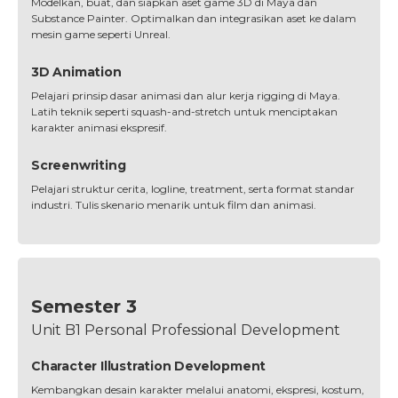
Modelkan, buat, dan siapkan aset game 3D di Maya dan
Substance Painter. Optimalkan dan integrasikan aset ke dalam
mesin game seperti Unreal.
3D Animation
Pelajari prinsip dasar animasi dan alur kerja rigging di Maya.
Latih teknik seperti squash-and-stretch untuk menciptakan
karakter animasi ekspresif.
Screenwriting
Pelajari struktur cerita, logline, treatment, serta format standar
industri. Tulis skenario menarik untuk film dan animasi.
Semester 3
Unit B1 Personal Professional Development
Character Illustration Development
Kembangkan desain karakter melalui anatomi, ekspresi, kostum,