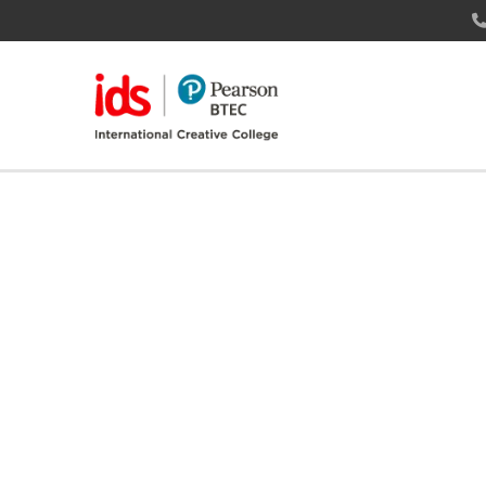
Fasil
Lingk