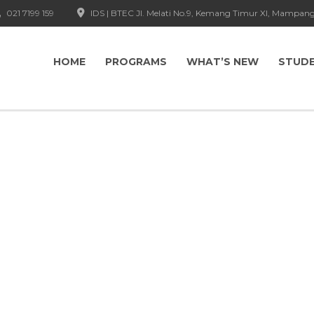
021 7199 159
IDS | BTEC Jl. Melati No.9, Kemang Timur XI, Mampang
HOME
PROGRAMS
WHAT’S NEW
STUD
itas Kampus IDS 
ungan Belajar Nyaman yang Mendorong Kola