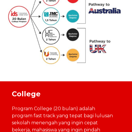
College
Program College (20 bulan) adalah
program fast track yang tepat bagi lulusan
sekolah menengah yang ingin cepat
bekerja, mahasiswa yang ingin pindah