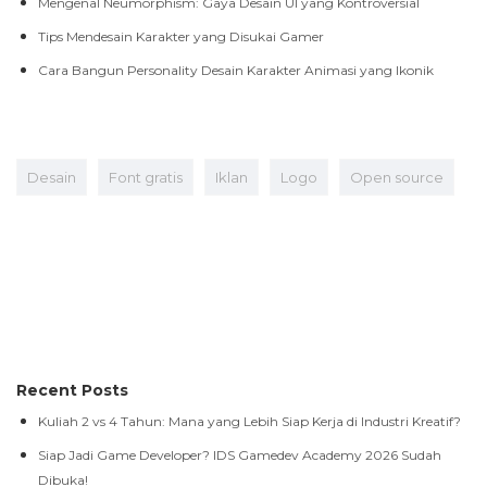
Mengenal Neumorphism: Gaya Desain UI yang Kontroversial
Tips Mendesain Karakter yang Disukai Gamer
Cara Bangun Personality Desain Karakter Animasi yang Ikonik
Desain
Font gratis
Iklan
Logo
Open source
Recent Posts
Kuliah 2 vs 4 Tahun: Mana yang Lebih Siap Kerja di Industri Kreatif?
Siap Jadi Game Developer? IDS Gamedev Academy 2026 Sudah
Dibuka!
Kenali Mata Kuliah Scriptwriting untuk Mahasiswa di IDS | BTEC