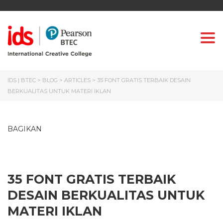
Togg
IDS | BTEC
>
BLOG
>
ARTICLES
>
35 FONT GRATIS TERBAIK DESAIN
BERKUALITAS UNTUK MATERI IKLAN
BAGIKAN
35 FONT GRATIS TERBAIK
DESAIN BERKUALITAS UNTUK
MATERI IKLAN