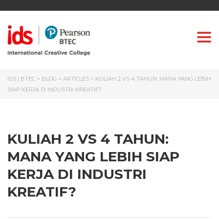
Togg
IDS | BTEC
>
BLOG
>
ARTICLES
>
KULIAH 2 VS 4 TAHUN: MANA YANG LEBIH
SIAP KERJA DI INDUSTRI KREATIF?
KULIAH 2 VS 4 TAHUN:
MANA YANG LEBIH SIAP
KERJA DI INDUSTRI
KREATIF?