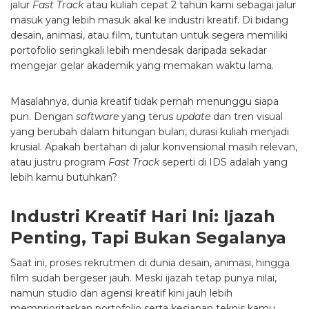
jalur
Fast Track
atau kuliah cepat 2 tahun kami sebagai jalur
masuk yang lebih masuk akal ke industri kreatif. Di bidang
desain, animasi, atau film, tuntutan untuk segera memiliki
portofolio seringkali lebih mendesak daripada sekadar
mengejar gelar akademik yang memakan waktu lama.
Masalahnya, dunia kreatif tidak pernah menunggu siapa
pun. Dengan
software
yang terus
update
dan tren visual
yang berubah dalam hitungan bulan, durasi kuliah menjadi
krusial. Apakah bertahan di jalur konvensional masih relevan,
atau justru program
Fast Track
seperti di IDS adalah yang
lebih kamu butuhkan?
Industri Kreatif Hari Ini: Ijazah
Penting, Tapi Bukan Segalanya
Saat ini, proses rekrutmen di dunia desain, animasi, hingga
film sudah bergeser jauh. Meski ijazah tetap punya nilai,
namun studio dan agensi kreatif kini jauh lebih
memprioritaskan portofolio serta kesiapan teknis kamu.