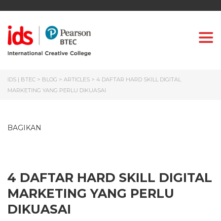
Togg
IDS | BTEC
>
BLOG
>
ARTICLES
>
4 DAFTAR HARD SKILL DIGITAL
MARKETING YANG PERLU DIKUASAI
BAGIKAN
4 DAFTAR HARD SKILL DIGITAL
MARKETING YANG PERLU
DIKUASAI