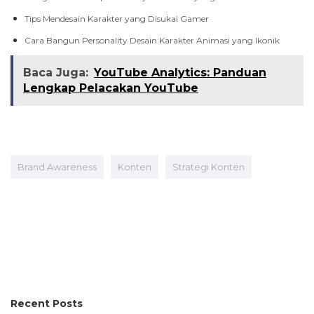
Tips Mendesain Karakter yang Disukai Gamer
Cara Bangun Personality Desain Karakter Animasi yang Ikonik
Baca Juga:
YouTube Analytics: Panduan
Lengkap Pelacakan YouTube
Brand Awareness
Konten
Strategi Konten
Recent Posts
Kuliah 2 vs 4 Tahun: Mana yang Lebih Siap Kerja di Industri Kreatif?