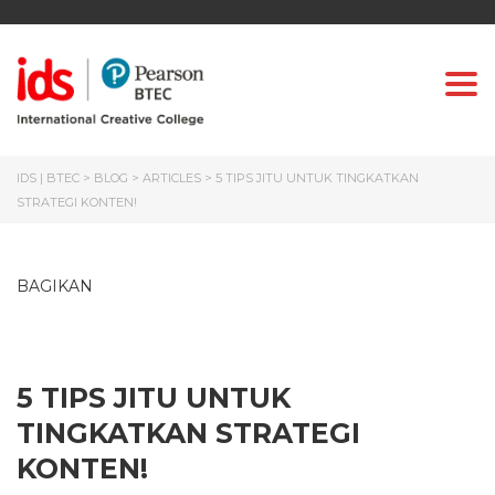
Togg
IDS | BTEC
>
BLOG
>
ARTICLES
>
5 TIPS JITU UNTUK TINGKATKAN
STRATEGI KONTEN!
BAGIKAN
5 TIPS JITU UNTUK
TINGKATKAN STRATEGI
KONTEN!