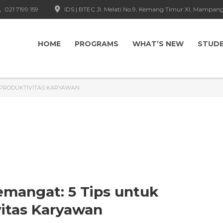
021 7199 159
IDS | BTEC Jl. Melati No.9, Kemang Timur XI, Mampang
HOME
PROGRAMS
WHAT’S NEW
STUD
 PRODUKTIVITAS KARYAWAN
Semangat: 5 Tips untuk
itas Karyawan