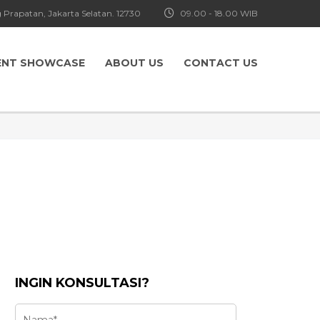
 Prapatan, Jakarta Selatan. 12730
09.00 - 18.00 WIB
ENT SHOWCASE
ABOUT US
CONTACT US
INGIN KONSULTASI?