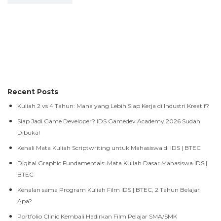
Recent Posts
Kuliah 2 vs 4 Tahun: Mana yang Lebih Siap Kerja di Industri Kreatif?
Siap Jadi Game Developer? IDS Gamedev Academy 2026 Sudah
Dibuka!
Kenali Mata Kuliah Scriptwriting untuk Mahasiswa di IDS | BTEC
Digital Graphic Fundamentals: Mata Kuliah Dasar Mahasiswa IDS |
BTEC
Kenalan sama Program Kuliah Film IDS | BTEC, 2 Tahun Belajar
Apa?
Portfolio Clinic Kembali Hadirkan Film Pelajar SMA/SMK
Glassmorphism: Efek Desain UI Transparan yang Sedang Viral