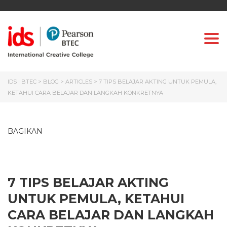
Togg
IDS | BTEC
>
BLOG
>
ARTICLES
>
7 TIPS BELAJAR AKTING UNTUK PEMULA,
KETAHUI CARA BELAJAR DAN LANGKAH KONKRETNYA
BAGIKAN
7 TIPS BELAJAR AKTING
UNTUK PEMULA, KETAHUI
CARA BELAJAR DAN LANGKAH