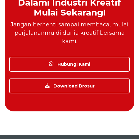
Dalami Industri Kreatif
Mulai Sekarang!
Jangan berhenti sampai membaca, mulai
perjalananmu di dunia kreatif bersama
kami.
Hubungi Kami
Download Brosur