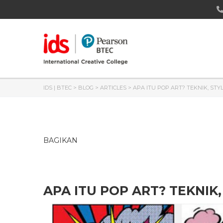
IDS | BTEC
>
BLOG
>
ARTICLES
>
APA ITU POP ART? TEKNIK, STY
BAGIKAN
APA ITU POP ART? TEKNIK