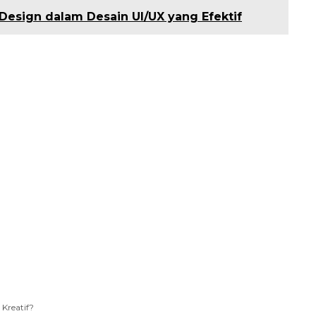
Design dalam Desain UI/UX yang Efektif
 Kreatif?
Sudah Dibuka!
| BTEC
wa IDS | BTEC