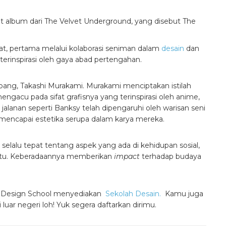
 album dari The Velvet Underground, yang disebut The
at, pertama melalui kolaborasi seniman dalam
desain
dan
terinspirasi oleh gaya abad pertengahan.
Jepang, Takashi Murakami. Murakami menciptakan istilah
gacu pada sifat grafisnya yang terinspirasi oleh anime,
jalanan seperti Banksy telah dipengaruhi oleh warisan seni
 mencapai estetika serupa dalam karya mereka.
elalu tepat tentang aspek yang ada di kehidupan sosial,
itu. Keberadaannya memberikan
impact
terhadap budaya
nal Design School menyediakan
Sekolah Desain.
Kamu juga
 luar negeri loh! Yuk segera daftarkan dirimu.