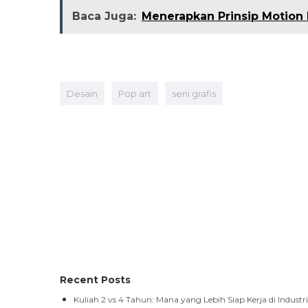
Baca Juga:
Menerapkan Prinsip Motion 
Desain
Pop art
seni grafis
Recent Posts
Kuliah 2 vs 4 Tahun: Mana yang Lebih Siap Kerja di Industri
Siap Jadi Game Developer? IDS Gamedev Academy 2026 
Kenali Mata Kuliah Scriptwriting untuk Mahasiswa di IDS 
Digital Graphic Fundamentals: Mata Kuliah Dasar Mahasis