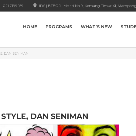
021 7199 159
IDS | BTEC Jl. Melati No.9, Kemang Timur XI, Mampang
HOME
PROGRAMS
WHAT’S NEW
STUD
LE, DAN SENIMAN
, STYLE, DAN SENIMAN