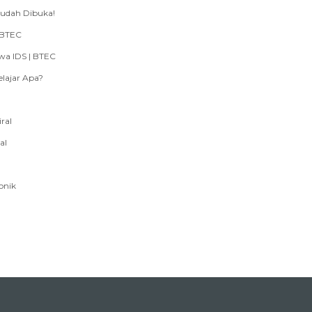
lajar Apa?
ral
al
onik
am Kuliah
Pendaftaran
 Design & Illustration
Registrasi Mahasiswa
l Animation & Games