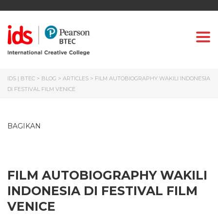
Togg
IDS | BTEC
>
BLOG
>
ARTICLES
>
FILM AUTOBIOGRAPHY WAKILI INDONESIA
DI FESTIVAL FILM VENICE
BAGIKAN
FILM AUTOBIOGRAPHY WAKILI
INDONESIA DI FESTIVAL FILM
VENICE