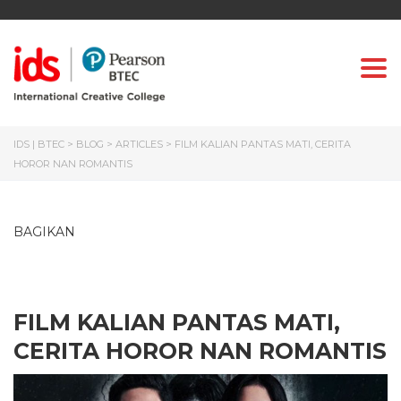
Togg
IDS | BTEC
>
BLOG
>
ARTICLES
>
FILM KALIAN PANTAS MATI, CERITA
HOROR NAN ROMANTIS
BAGIKAN
FILM KALIAN PANTAS MATI,
CERITA HOROR NAN ROMANTIS