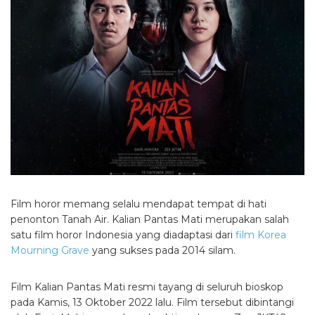
Film horor memang selalu mendapat tempat di hati
penonton Tanah Air. Kalian Pantas Mati merupakan salah
satu film horor Indonesia yang diadaptasi dari
film Korea
Mourning Grave
yang sukses pada 2014 silam.
Film Kalian Pantas Mati resmi tayang di seluruh bioskop
pada Kamis, 13 Oktober 2022 lalu. Film tersebut dibintangi