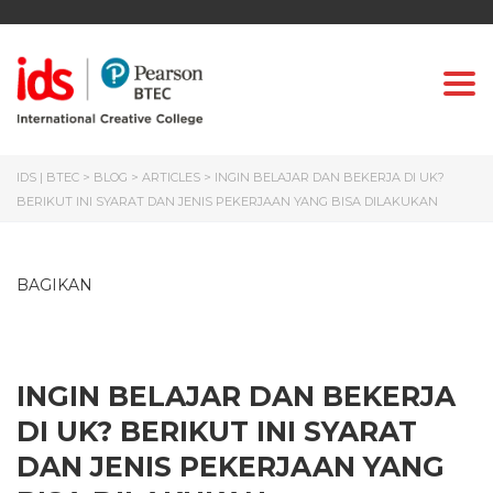
Togg
IDS | BTEC
>
BLOG
>
ARTICLES
>
INGIN BELAJAR DAN BEKERJA DI UK?
BERIKUT INI SYARAT DAN JENIS PEKERJAAN YANG BISA DILAKUKAN
BAGIKAN
INGIN BELAJAR DAN BEKERJA
DI UK? BERIKUT INI SYARAT
DAN JENIS PEKERJAAN YANG