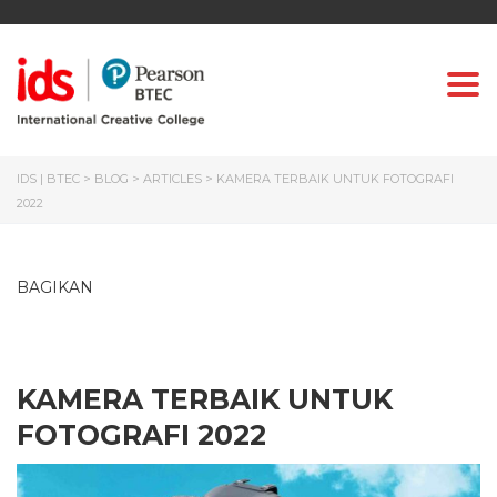
Togg
IDS | BTEC
>
BLOG
>
ARTICLES
>
KAMERA TERBAIK UNTUK FOTOGRAFI
2022
BAGIKAN
KAMERA TERBAIK UNTUK
FOTOGRAFI 2022