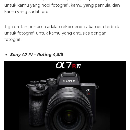
untuk kamu yang hobi fotografi, kamu yang pemula, dan
kamu yang sudah pro.
Tiga urutan pertama adalah rekomendasi kamera terbaik
untuk fotografi untuk kamu yang antusias dengan
fotografi.
Sony A7 IV – Rating 4,5/5