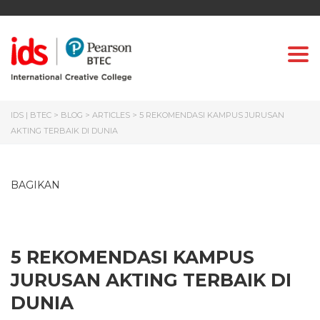
Togg
IDS | BTEC
>
BLOG
>
ARTICLES
>
5 REKOMENDASI KAMPUS JURUSAN
AKTING TERBAIK DI DUNIA
BAGIKAN
5 REKOMENDASI KAMPUS
JURUSAN AKTING TERBAIK DI
DUNIA