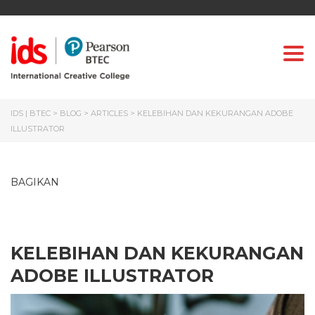
Togg
IDS | BTEC
>
BLOG
>
ARTICLES
>
KELEBIHAN DAN KEKURANGAN ADOBE
ILLUSTRATOR
BAGIKAN
KELEBIHAN DAN KEKURANGAN
ADOBE ILLUSTRATOR