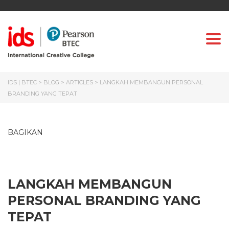
Togg
IDS | BTEC
>
BLOG
>
ARTICLES
>
LANGKAH MEMBANGUN PERSONAL
BRANDING YANG TEPAT
BAGIKAN
LANGKAH MEMBANGUN
PERSONAL BRANDING YANG
TEPAT