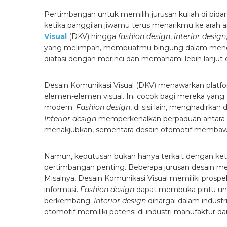
Pertimbangan untuk memilih jurusan kuliah di bid
ketika panggilan jiwamu terus menarikmu ke arah a
Visual
(DKV) hingga
fashion design
,
interior design
yang melimpah, membuatmu bingung dalam menent
diatasi dengan merinci dan memahami lebih lanjut o
Desain Komunikasi Visual (DKV) menawarkan platfo
elemen-elemen visual. Ini cocok bagi mereka yang t
modern.
Fashion design
, di sisi lain, menghadirkan
Interior design
memperkenalkan perpaduan antara f
menakjubkan, sementara desain otomotif membawa 
Namun, keputusan bukan hanya terkait dengan keter
pertimbangan penting. Beberapa jurusan desain memi
Misalnya, Desain Komunikasi Visual memiliki prospek
informasi.
Fashion design
dapat membuka pintu untu
berkembang.
Interior design
dihargai dalam industri
otomotif memiliki potensi di industri manufaktur d