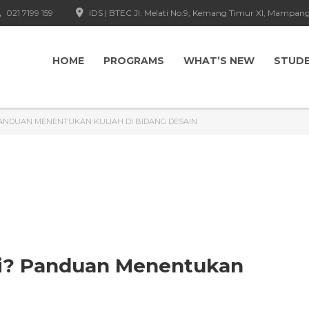
021 7199 159
IDS | BTEC Jl. Melati No.9, Kemang Timur XI, Mampang
HOME
PROGRAMS
WHAT’S NEW
STUD
PANDUAN MENENTUKAN KULIAH DI BIDANG DESAIN
ai? Panduan Menentukan