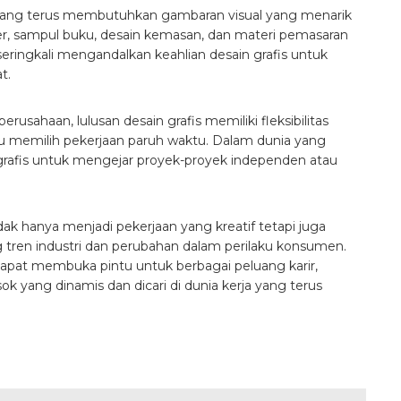
ri yang terus membutuhkan gambaran visual yang menarik
er, sampul buku, desain kemasan, dan materi pemasaran
seringkali mengandalkan keahlian desain grafis untuk
t.
rusahaan, lulusan desain grafis memiliki fleksibilitas
tau memilih pekerjaan paruh waktu. Dalam dunia yang
 grafis untuk mengejar proyek-proyek independen atau
dak hanya menjadi pekerjaan yang kreatif tetapi juga
en industri dan perubahan dalam perilaku konsumen.
s dapat membuka pintu untuk berbagai peluang karir,
k yang dinamis dan dicari di dunia kerja yang terus