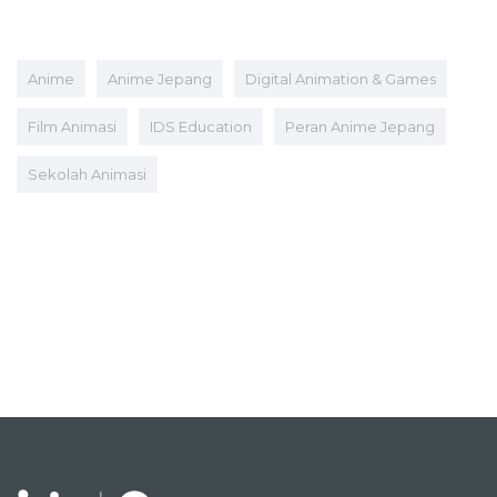
Anime
Anime Jepang
Digital Animation & Games
Film Animasi
IDS Education
Peran Anime Jepang
Sekolah Animasi