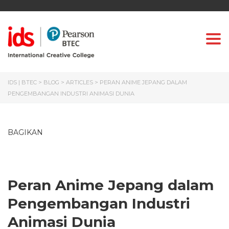
Togg
IDS | BTEC
>
BLOG
>
ARTICLES
>
PERAN ANIME JEPANG DALAM
PENGEMBANGAN INDUSTRI ANIMASI DUNIA
BAGIKAN
Peran Anime Jepang dalam
Pengembangan Industri
Animasi Dunia