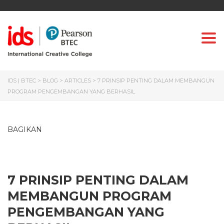
Togg
IDS | BTEC
>
BLOG
>
ARTICLES
>
7 PRINSIP PENTING DALAM MEMBANGUN
PROGRAM PENGEMBANGAN YANG BERHASIL
BAGIKAN
7 PRINSIP PENTING DALAM
MEMBANGUN PROGRAM
PENGEMBANGAN YANG