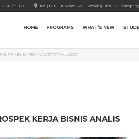
021 7199 159
IDS | BTEC Jl. Melati No.9, Kemang Timur XI, Mampang
HOME
PROGRAMS
WHAT’S NEW
STUD
K KERJA BUSINESS ANALYST DI TAHUN 2022
OSPEK KERJA BISNIS ANALIS