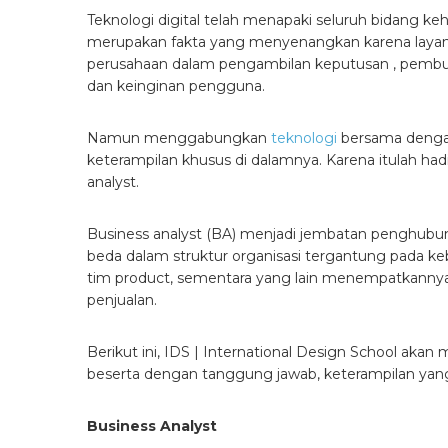
Teknologi digital telah menapaki seluruh bidang keh
merupakan fakta yang menyenangkan karena layana
perusahaan dalam pengambilan keputusan , pembu
dan keinginan pengguna.
Namun menggabungkan
teknologi
bersama dengan
keterampilan khusus di dalamnya. Karena itulah ha
analyst.
Business analyst (BA) menjadi jembatan penghubung
beda dalam struktur organisasi tergantung pada 
tim product, sementara yang lain menempatkanny
penjualan.
Berikut ini, IDS | International Design School ak
beserta dengan tanggung jawab, keterampilan yang d
Business Analyst