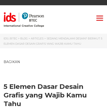
Togg
IDS | BTEC
>
BLOG
>
ARTICLES
>
SEDANG MENDALAMI DESAIN? BERIKUT 5
ELEMEN DASAR DESAIN GRAFIS YANG WAJIB KAMU TAHU
BAGIKAN
5 Elemen Dasar Desain
Grafis yang Wajib Kamu
Tahu