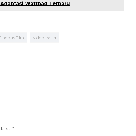
s Adaptasi Wattpad Terbaru
Sinopsis Film
video trailer
 Kreatif?