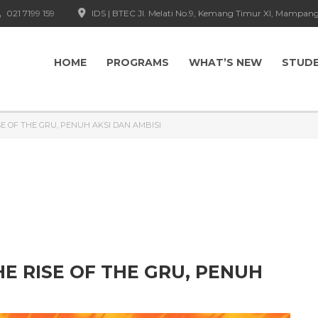
021 7199 159
IDS | BTEC Jl. Melati No.9, Kemang Timur XI, Mampang
HOME
PROGRAMS
WHAT’S NEW
STUD
ISE OF THE GRU, PENUH AKSI DAN AMBISI
HE RISE OF THE GRU, PENUH