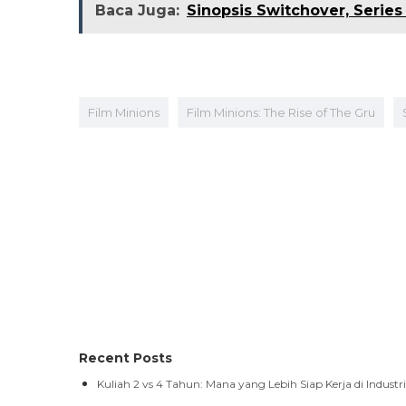
Baca Juga:
Sinopsis Switchover, Serie
Film Minions
Film Minions: The Rise of The Gru
Recent Posts
Kuliah 2 vs 4 Tahun: Mana yang Lebih Siap Kerja di Industri