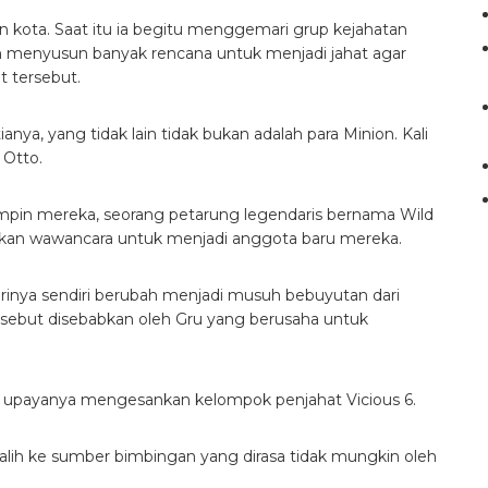
iran kota. Saat itu ia begitu menggemari grup kejahatan
an menyusun banyak rencana untuk menjadi jahat agar
t tersebut.
ya, yang tidak lain tidak bukan adalah para Minion. Kali
n Otto.
emimpin mereka, seorang petarung legendaris bernama Wild
kukan wawancara untuk menjadi anggota baru mereka.
irinya sendiri berubah menjadi musuh bebuyutan dari
rsebut disebabkan oleh Gru yang berusaha untuk
am upayanya mengesankan kelompok penjahat Vicious 6.
ralih ke sumber bimbingan yang dirasa tidak mungkin oleh