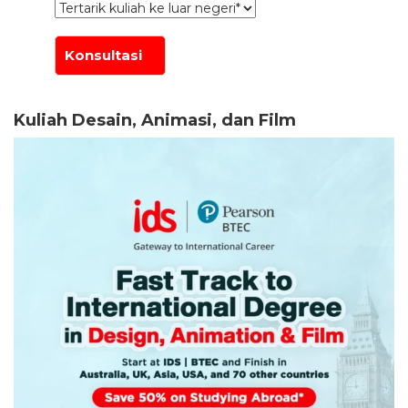
Kuliah Desain, Animasi, dan Film