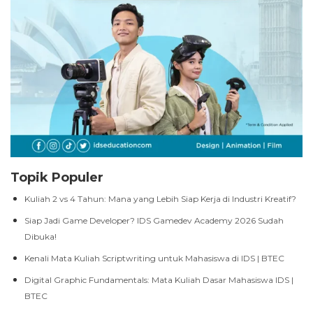
Topik Populer
Kuliah 2 vs 4 Tahun: Mana yang Lebih Siap Kerja di Industri Kreatif?
Siap Jadi Game Developer? IDS Gamedev Academy 2026 Sudah
Dibuka!
Kenali Mata Kuliah Scriptwriting untuk Mahasiswa di IDS | BTEC
Digital Graphic Fundamentals: Mata Kuliah Dasar Mahasiswa IDS |
BTEC