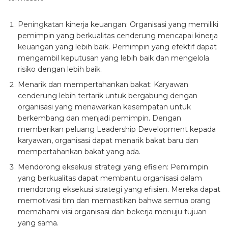
Peningkatan kinerja keuangan: Organisasi yang memiliki
pemimpin yang berkualitas cenderung mencapai kinerja
keuangan yang lebih baik. Pemimpin yang efektif dapat
mengambil keputusan yang lebih baik dan mengelola
risiko dengan lebih baik.
Menarik dan mempertahankan bakat: Karyawan
cenderung lebih tertarik untuk bergabung dengan
organisasi yang menawarkan kesempatan untuk
berkembang dan menjadi pemimpin. Dengan
memberikan peluang Leadership Development kepada
karyawan, organisasi dapat menarik bakat baru dan
mempertahankan bakat yang ada.
Mendorong eksekusi strategi yang efisien: Pemimpin
yang berkualitas dapat membantu organisasi dalam
mendorong eksekusi strategi yang efisien. Mereka dapat
memotivasi tim dan memastikan bahwa semua orang
memahami visi organisasi dan bekerja menuju tujuan
yang sama.