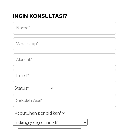
INGIN KONSULTASI?