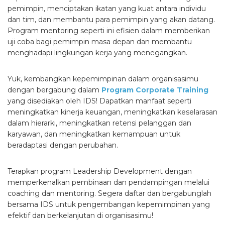
pemimpin, menciptakan ikatan yang kuat antara individu
dan tim, dan membantu para pemimpin yang akan datang.
Program mentoring seperti ini efisien dalam memberikan
uji coba bagi pemimpin masa depan dan membantu
menghadapi lingkungan kerja yang menegangkan.
Yuk, kembangkan kepemimpinan dalam organisasimu
dengan bergabung dalam
Program Corporate Training
yang disediakan oleh IDS! Dapatkan manfaat seperti
meningkatkan kinerja keuangan, meningkatkan keselarasan
dalam hierarki, meningkatkan retensi pelanggan dan
karyawan, dan meningkatkan kemampuan untuk
beradaptasi dengan perubahan.
Terapkan program Leadership Development dengan
memperkenalkan pembinaan dan pendampingan melalui
coaching dan mentoring. Segera daftar dan bergabunglah
bersama
IDS
untuk pengembangan kepemimpinan yang
efektif dan berkelanjutan di organisasimu!