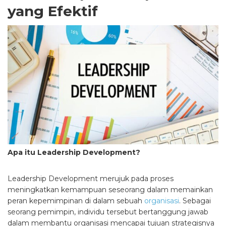
yang Efektif
Apa itu Leadership Development?
Leadership Development
merujuk pada proses
meningkatkan kemampuan seseorang dalam memainkan
peran kepemimpinan di dalam sebuah
organisasi
. Sebagai
seorang pemimpin, individu tersebut bertanggung jawab
dalam membantu organisasi mencapai tujuan strategisnya