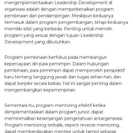
mengimplementasikan Leadership Development di
organisasi adalah dengan memperkenalkan program
pembinaan dan pendampingan. Meskipun keduanya
termasuk dalam program pengembangan, tetapi keduanya
memiliki sifat yang berbeda. Penting untuk memilih
program yang sesuai dengan tujuan Leadership
Development yang dibutuhkan.
Program pembinaan berfokus pada membangun
kepercayaan diri para pemimpin. Dalam hubungan
pembinaan, para pemimpin dapat memperoleh perspektif
baru tentang tanggung jawab dan tugas sehari-hari, dan
dapat berpikir secara bebas. Hal ini sangat penting dalam
mengembangkan kepemimpinan.
Sementara itu, program mentoring efektif ketika
diimplementasikan dalam program junior, dapat
meminimalkan kesenjangan pengetahuan antargenerasi.
Program mentoring terbalik, seperti reverse mentoring,
dapat memberdayakan mentee untuk tampil sebagai