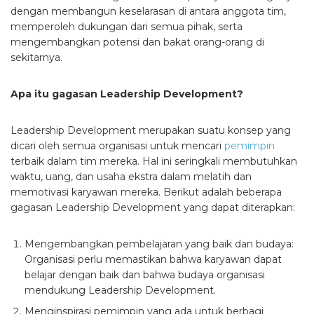
dengan membangun keselarasan di antara anggota tim,
memperoleh dukungan dari semua pihak, serta
mengembangkan potensi dan bakat orang-orang di
sekitarnya.
Apa itu gagasan Leadership Development?
Leadership Development merupakan suatu konsep yang
dicari oleh semua organisasi untuk mencari
pemimpin
terbaik dalam tim mereka. Hal ini seringkali membutuhkan
waktu, uang, dan usaha ekstra dalam melatih dan
memotivasi karyawan mereka. Berikut adalah beberapa
gagasan Leadership Development yang dapat diterapkan:
Mengembangkan pembelajaran yang baik dan budaya:
Organisasi perlu memastikan bahwa karyawan dapat
belajar dengan baik dan bahwa budaya organisasi
mendukung Leadership Development.
Menginspirasi pemimpin yang ada untuk berbagi