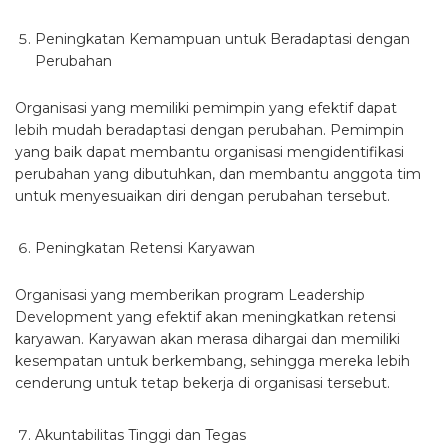
Peningkatan Kemampuan untuk Beradaptasi dengan
Perubahan
Organisasi yang memiliki pemimpin yang efektif dapat
lebih mudah beradaptasi dengan perubahan. Pemimpin
yang baik dapat membantu organisasi mengidentifikasi
perubahan yang dibutuhkan, dan membantu anggota tim
untuk menyesuaikan diri dengan perubahan tersebut.
Peningkatan Retensi Karyawan
Organisasi yang memberikan program Leadership
Development yang efektif akan meningkatkan retensi
karyawan. Karyawan akan merasa dihargai dan memiliki
kesempatan untuk berkembang, sehingga mereka lebih
cenderung untuk tetap bekerja di organisasi tersebut.
Akuntabilitas Tinggi dan Tegas