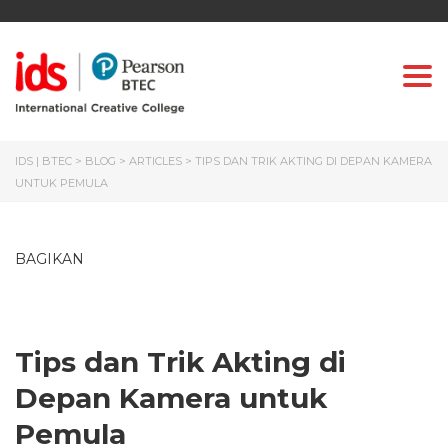
Togg
IDS | BTEC
>
BLOG
>
ARTICLES
>
TIPS DAN TRIK AKTING DI DEPAN KAMERA
UNTUK PEMULA
BAGIKAN
Tips dan Trik Akting di
Depan Kamera untuk
Pemula