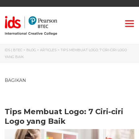
Togg
IDS | BTEC
>
BLOG
>
ARTICLES
>
TIPS MEMBUAT LOGO: 7 CIRI-CIRI LOGO
YANG BAIK
BAGIKAN
Tips Membuat Logo: 7 Ciri-ciri
Logo yang Baik