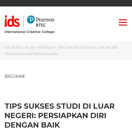
Togg
IDS | BTEC
>
BLOG
>
ARTICLES
>
TIPS SUKSES STUDI DI LUAR NEGERI:
PERSIAPKAN DIRI DENGAN BAIK
BAGIKAN
TIPS SUKSES STUDI DI LUAR
NEGERI: PERSIAPKAN DIRI
DENGAN BAIK