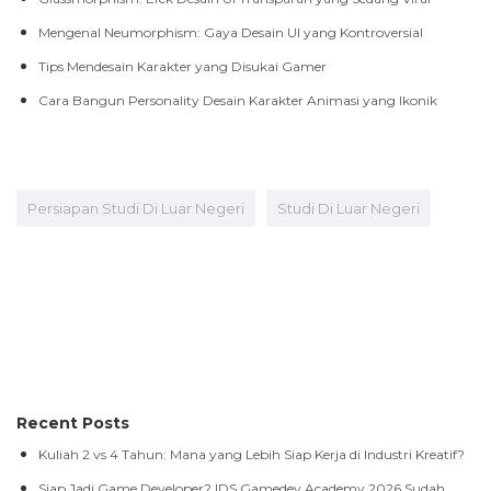
Mengenal Neumorphism: Gaya Desain UI yang Kontroversial
Tips Mendesain Karakter yang Disukai Gamer
Cara Bangun Personality Desain Karakter Animasi yang Ikonik
Persiapan Studi Di Luar Negeri
Studi Di Luar Negeri
Recent Posts
Kuliah 2 vs 4 Tahun: Mana yang Lebih Siap Kerja di Industri Kreatif?
Siap Jadi Game Developer? IDS Gamedev Academy 2026 Sudah
Dibuka!