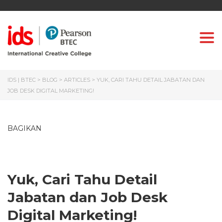
Togg
IDS | BTEC
>
BLOG
>
ARTICLES
>
YUK, CARI TAHU DETAIL JABATAN DAN
JOB DESK DIGITAL MARKETING!
BAGIKAN
Yuk, Cari Tahu Detail
Jabatan dan Job Desk
Digital Marketing!