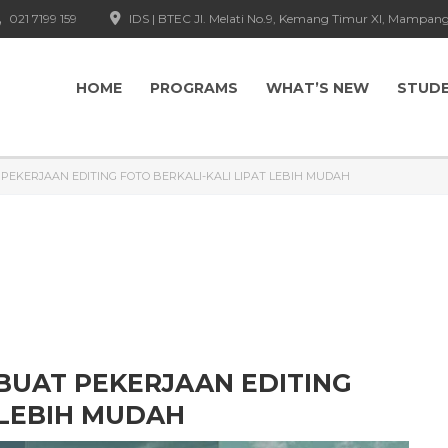
021 7199 159
IDS | BTEC Jl. Melati No.9, Kemang Timur XI, Mampang
HOME
PROGRAMS
WHAT’S NEW
STUD
PEKERJAAN EDITING FOTO BERKALI-KALI LIPAT LEBIH MUDAH
BUAT PEKERJAAN EDITING
 LEBIH MUDAH