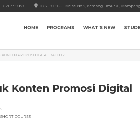
021 7199 159
IDS | BTEC Jl. Melati No.9, Kemang Timur XI, Mampang
HOME
PROGRAMS
WHAT’S NEW
STUD
KONTEN PROMOSI DIGITAL BATCH 2
 Konten Promosi Digital
y:
 SHORT COURSE