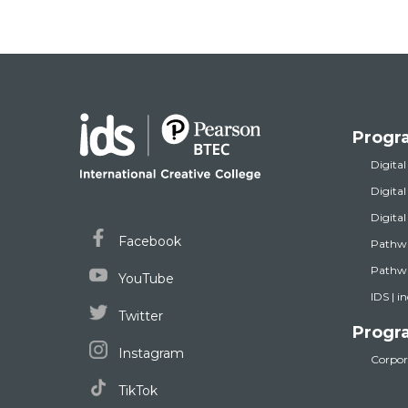
Progr
Digital
Digita
Digita
Facebook
Pathw
Pathwa
YouTube
IDS | i
Twitter
Progr
Instagram
Corpora
TikTok