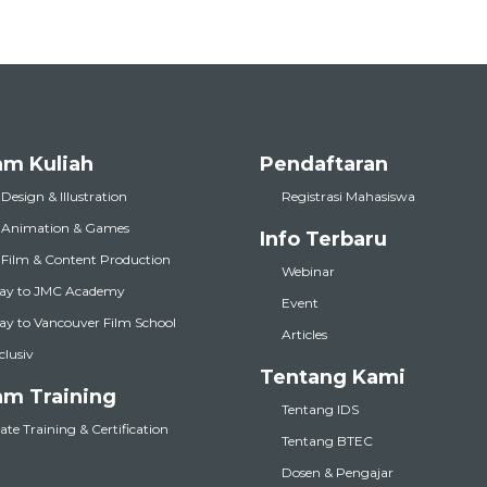
am Kuliah
Pendaftaran
 Design & Illustration
Registrasi Mahasiswa
l Animation & Games
Info Terbaru
l Film & Content Production
Webinar
ay to JMC Academy
Event
y to Vancouver Film School
Articles
nclusiv
Tentang Kami
am Training
Tentang IDS
te Training & Certification
Tentang BTEC
Dosen & Pengajar