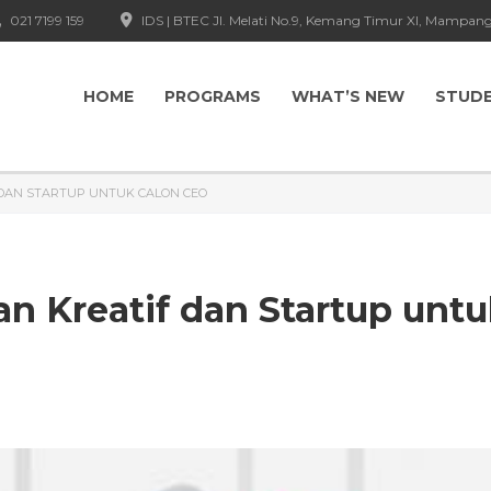
021 7199 159
IDS | BTEC Jl. Melati No.9, Kemang Timur XI, Mampang
HOME
PROGRAMS
WHAT’S NEW
STUD
DAN STARTUP UNTUK CALON CEO
n Kreatif dan Startup unt