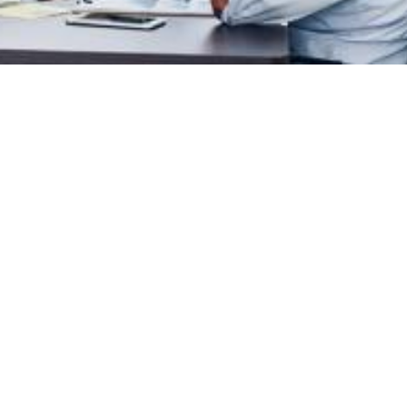
memulai bisnis kreatif & rintisan, meliputi prinsip kewirausahaa
usaha mikro, kecil, menengah maupun besar membutuhkan pemim
mampuan & pola pikir seorang pemimpin. Dengan pelatihan ini 