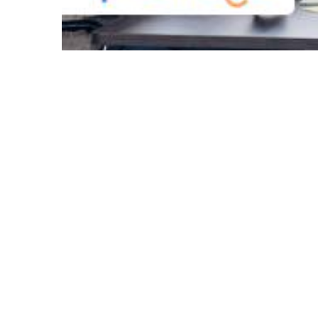
Tentang Kelas
Kelas ini membentuk pola pikir & pengetahuan untuk 
model bisnis & penggalangan dana.
Urgensi pelatihan adalah saat ini semua bidang 
bisnis. Tidak banyak pelatihan yang membentuk ke
membuka peluang menjadi pemimpin yang baik.
Studi kasus yang disampaikan: