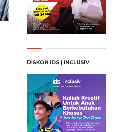
DISKON IDS | INCLUSI
V
n,
pin
akan