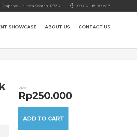
 Prapatan, Jakarta Selatan. 12730
09.00 - 18.00 WIB
ENT SHOWCASE
ABOUT US
CONTACT US
uk
PRICE
Rp
250.000
ADD TO CART