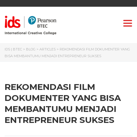
Togg
IDS | BTEC
>
BLOG
>
ARTICLES
>
REKOMENDASI FILM DOKUMENTER YANG
BISA MEMBANTUMU MENJADI ENTREPRENEUR SUKSES
REKOMENDASI FILM
DOKUMENTER YANG BISA
MEMBANTUMU MENJADI
ENTREPRENEUR SUKSES