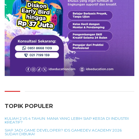
TOPIK POPULER
KULIAH 2 VS 4 TAHUN: MANA YANG LEBIH SIAP KERJA DI INDUSTRI
KREATIF?
SIAP JADI GAME DEVELOPER? IDS GAMEDEV ACADEMY 2026
SUDAH DIBUKA!