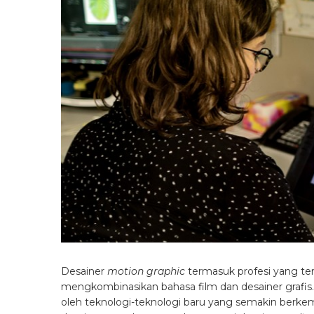
Desainer
motion graphic
termasuk profesi yang te
mengkombinasikan bahasa film dan desainer grafis.
oleh teknologi-teknologi baru yang semakin berkem