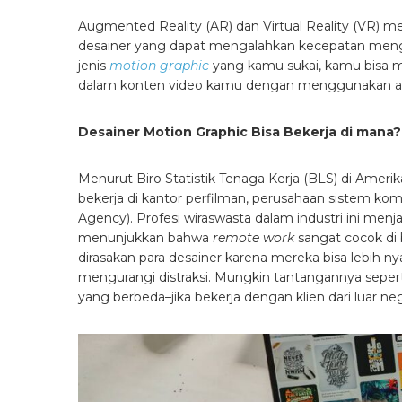
Augmented Reality (AR) dan Virtual Reality (VR) me
desainer yang dapat mengalahkan kecepatan menged
jenis
motion graphic
yang kamu sukai, kamu bisa me
dalam konten video kamu dengan menggunakan aplik
Desainer Motion Graphic Bisa Bekerja di mana?
Menurut Biro Statistik Tenaga Kerja (BLS) di Ameri
bekerja di kantor perfilman, perusahaan sistem komp
Agency). Profesi wiraswasta dalam industri ini menj
menunjukkan bahwa
remote work
sangat cocok di 
dirasakan para desainer karena mereka bisa lebih n
mengurangi distraksi. Mungkin tantangannya sepert
yang berbeda–jika bekerja dengan klien dari luar neg