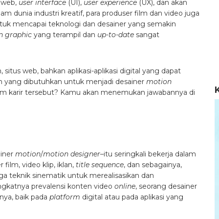
, web,
user interface
(UI),
user experience
(UX), dan akan
dunia industri kreatif, para produser film dan video juga
tuk mencapai teknologi dan desainer yang semakin
n graphic
yang terampil dan
up-to-date
sangat
lm, situs web, bahkan aplikasi-aplikasi digital yang dapat
sih yang dibutuhkan untuk menjadi desainer
motion
am karir tersebut? Kamu akan menemukan jawabannya di
ainer
motion
/
motion designer
–itu seringkali bekerja dalam
film, video klip, iklan,
title sequence
, dan sebagainya,
ga teknik sinematik untuk merealisasikan dan
gkatnya prevalensi konten video
online
, seorang desainer
nya, baik pada
platform
digital atau pada aplikasi yang