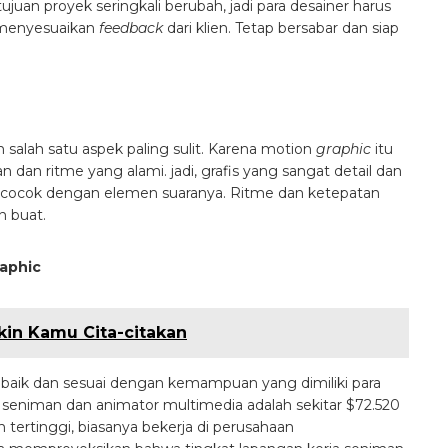
juan proyek seringkali berubah, jadi para desainer harus
 menyesuaikan
feedback
dari klien. Tetap bersabar dan siap
alah satu aspek paling sulit. Karena motion
graphic
itu
n dan ritme yang alami. jadi, grafis yang sangat detail dan
ak cocok dengan elemen suaranya. Ritme dan ketepatan
n buat.
raphic
kin Kamu Cita-citakan
p baik dan sesuai dengan kemampuan yang dimiliki para
k seniman dan animator multimedia adalah sekitar $72.520
 tertinggi, biasanya bekerja di perusahaan