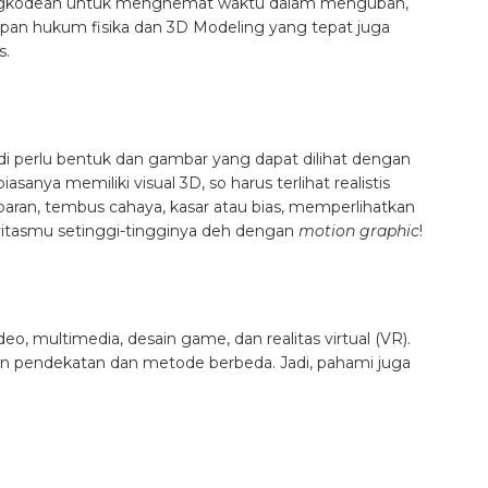
pengkodean untuk menghemat waktu dalam mengubah,
apan hukum fisika dan 3D Modeling yang tepat juga
s.
jadi perlu bentuk dan gambar yang dapat dilihat dengan
asanya memiliki visual 3D, so harus terlihat realistis
paran, tembus cahaya, kasar atau bias, memperlihatkan
ivitasmu setinggi-tingginya deh dengan
motion graphic
!
deo, multimedia, desain game, dan realitas virtual (VR).
kan pendekatan dan metode berbeda. Jadi, pahami juga