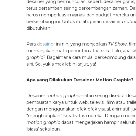
desainer yang bermunculan, seperti desainer grafis
terus bertambah seiring perkembangan zaman. Dalam 
harus memperluas imajinasi dan budget mereka un
berkembang ini. Untuk itulah, peran desainer
motio
dibutuhkan.
Para
desainer
ini nih, yang menjadikan
TV Show
, fi
memanjakan mata penonton atau
user
. Lalu, apa 
graphic
? Bagaimana cara mulai berkecimpung dal
sini. So, yuk simak lebih lanjut, ya!
Apa yang Dilakukan Desainer Motion Graphic?
Desainer
motion graphic
—atau sering disebut des
pembuatan karya untuk web, televisi, film atau trailer 
dengan menggunakan efek-efek visual, animatif, ju
“menghidupkan” kreativitas mereka. Dengan menin
motion graphic
dapat mengerjakan hampir seluruh
‘biasa’ sekalipun.