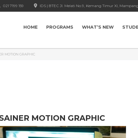
021 7199 159
IDS | BTEC Jl. Melati No.9, Kemang Timur XI, Mampang
HOME
PROGRAMS
WHAT’S NEW
STUD
NER MOTION GRAPHIC
ESAINER MOTION GRAPHIC