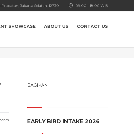
 Prapatan, Jakarta Selatan. 12730
09.00 - 18.00 WIB
ENT SHOWCASE
ABOUT US
CONTACT US
T
BAGIKAN
ents
EARLY BIRD INTAKE 2026