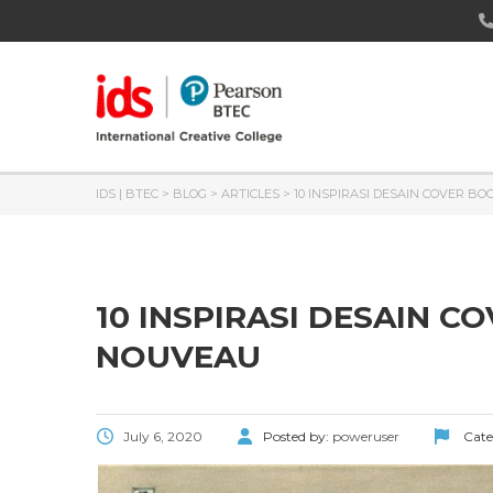
IDS | BTEC
>
BLOG
>
ARTICLES
>
10 INSPIRASI DESAIN COVER B
10 INSPIRASI DESAIN 
NOUVEAU
July 6, 2020
Posted by:
poweruser
Cate