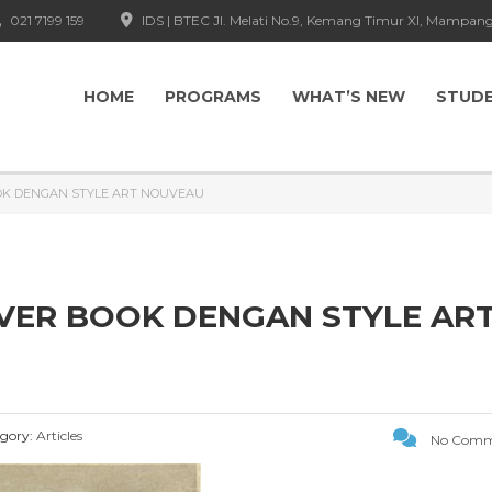
021 7199 159
IDS | BTEC Jl. Melati No.9, Kemang Timur XI, Mampang
HOME
PROGRAMS
WHAT’S NEW
STUD
OOK DENGAN STYLE ART NOUVEAU
COVER BOOK DENGAN STYLE AR
gory:
Articles
No Comm