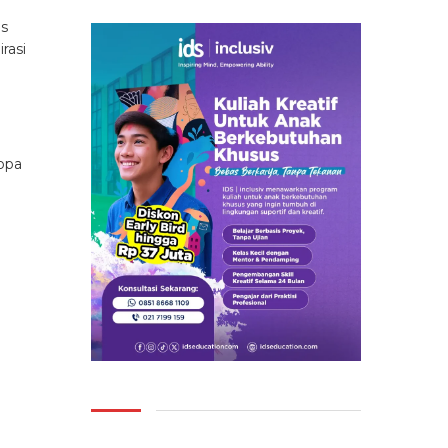
us
rasi
ropa