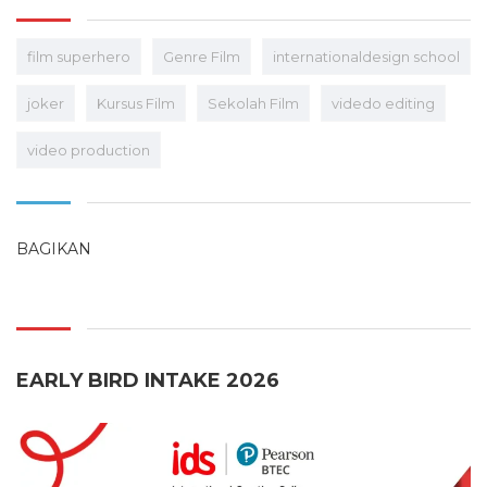
film superhero
Genre Film
internationaldesign school
joker
Kursus Film
Sekolah Film
videdo editing
video production
BAGIKAN
EARLY BIRD INTAKE 2026