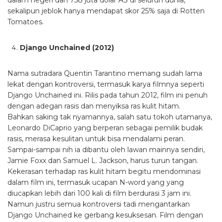
dalam negeri dan 758 juta dolar AS di seluruh dunia,
sekalipun jeblok hanya mendapat skor 25% saja di Rotten
Tomatoes.
Django Unchained (2012)
Nama sutradara Quentin Tarantino memang sudah lama
lekat dengan kontroversi, termasuk karya filmnya seperti
Django Unchained ini. Rilis pada tahun 2012, film ini penuh
dengan adegan rasis dan menyiksa ras kulit hitam.
Bahkan saking tak nyamannya, salah satu tokoh utamanya,
Leonardo DiCaprio yang berperan sebagai pemilik budak
rasis, merasa kesulitan untuk bisa mendalami peran.
Sampai-sampai nih ia dibantu oleh lawan mainnya sendiri,
Jamie Foxx dan Samuel L. Jackson, harus turun tangan.
Kekerasan terhadap ras kulit hitam begitu mendominasi
dalam film ini, termasuk ucapan N-word yang yang
diucapkan lebih dari 100 kali di film berdurasi 3 jam ini.
Namun justru semua kontroversi tadi mengantarkan
Django Unchained ke gerbang kesuksesan. Film dengan