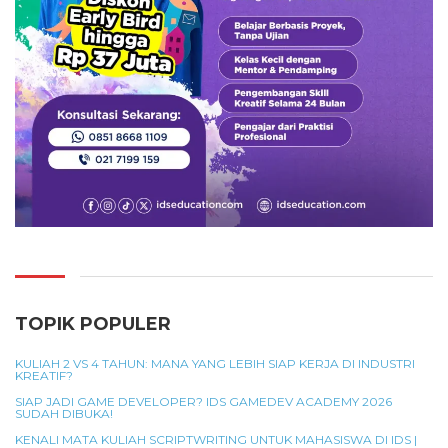
TOPIK POPULER
KULIAH 2 VS 4 TAHUN: MANA YANG LEBIH SIAP KERJA DI INDUSTRI
KREATIF?
SIAP JADI GAME DEVELOPER? IDS GAMEDEV ACADEMY 2026
SUDAH DIBUKA!
KENALI MATA KULIAH SCRIPTWRITING UNTUK MAHASISWA DI IDS |