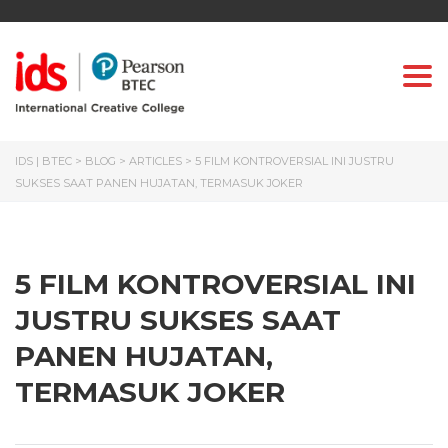
Togg
IDS | BTEC
>
BLOG
>
ARTICLES
>
5 FILM KONTROVERSIAL INI JUSTRU
SUKSES SAAT PANEN HUJATAN, TERMASUK JOKER
5 FILM KONTROVERSIAL INI
JUSTRU SUKSES SAAT
PANEN HUJATAN,
TERMASUK JOKER