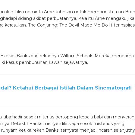
aruhi oleh iblis meminta Arne Johnson untuk membunuh tuan Bron
hadapi sidang akibat perbuatannya. Kala itu Arne mengaku jika
ga kerasukan. The Conjuring: The Devil Made Me Do It terinspiras
ma Ezekiel Banks dan rekannya William Schenk. Mereka menerima
idiki kasus pembunuhan kawan sejawatnya.
dal? Ketahui Berbagai Istilah Dalam Sinematografi
-tiba hadir sosok miterius bertopeng kepala babi dan menyera
irnya Detektif Banks menyelidiki siapa sosok misterius yang
nyam ketika rekan Banks, ternyata menjadi incaran selanjutn