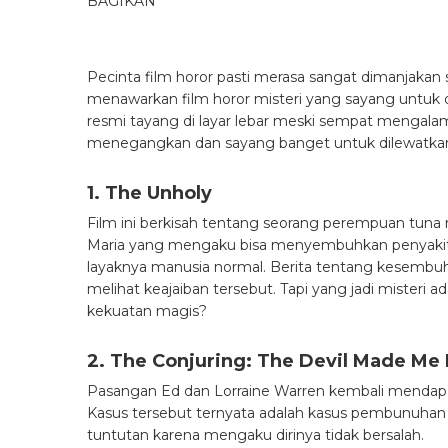
BAGIKAN
Pecinta film horor pasti merasa sangat dimanjakan 
menawarkan film horor misteri yang sayang untuk d
resmi tayang di layar lebar meski sempat mengalami 
menegangkan dan sayang banget untuk dilewatka
1. The Unholy
Film ini berkisah tentang seorang perempuan tuna r
Maria yang mengaku bisa menyembuhkan penyakit. B
layaknya manusia normal. Berita tentang kesembu
melihat keajaiban tersebut. Tapi yang jadi misteri a
kekuatan magis?
2. The Conjuring: The Devil Made Me 
Pasangan Ed dan Lorraine Warren kembali menda
Kasus tersebut ternyata adalah kasus pembunuhan 
tuntutan karena mengaku dirinya tidak bersalah.