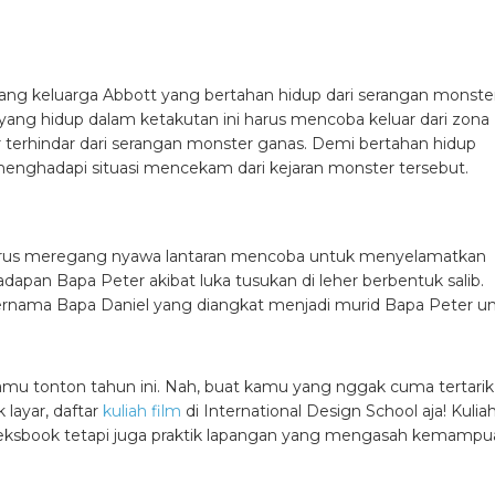
entang keluarga Abbott yang bertahan hidup dari serangan monste
yang hidup dalam ketakutan ini harus mencoba keluar dari zona
erhindar dari serangan monster ganas. Demi bertahan hidup
enghadapi situasi mencekam dari kejaran monster tersebut.
g harus meregang nyawa lantaran mencoba untuk menyelamatkan
dapan Bapa Peter akibat luka tusukan di leher berbentuk salib.
ernama Bapa Daniel yang diangkat menjadi murid Bapa Peter u
b kamu tonton tahun ini. Nah, buat kamu yang nggak cuma tertarik
 layar, daftar
kuliah film
di International Design School aja!
Kulia
ksbook tetapi juga praktik lapangan yang mengasah kemampu