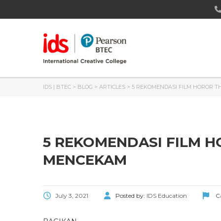
IDS | BTEC
>
BLOG
>
ARTICLES
>
5 REKOMENDASI FILM HOROR T
5 REKOMENDASI FILM H
MENCEKAM
July 3, 2021
Posted by:
IDS Education
Ca