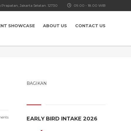
 Prapatan, Jakarta Selatan. 12730
09.00 - 18.00 WIB
ENT SHOWCASE
ABOUT US
CONTACT US
BAGIKAN
ents
EARLY BIRD INTAKE 2026