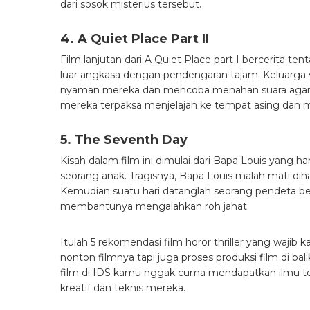
dari sosok misterius tersebut.
4. A Quiet Place Part II
Film lanjutan dari A Quiet Place part I bercerita t
luar angkasa dengan pendengaran tajam. Keluarga 
nyaman mereka dan mencoba menahan suara agar t
mereka terpaksa menjelajah ke tempat asing dan m
5. The Seventh Day
Kisah dalam film ini dimulai dari Bapa Louis yan
seorang anak. Tragisnya, Bapa Louis malah mati diha
Kemudian suatu hari datanglah seorang pendeta b
membantunya mengalahkan roh jahat.
Itulah 5 rekomendasi film horor thriller yang waji
nonton filmnya tapi juga proses produksi film di balik
film
di IDS kamu nggak cuma mendapatkan ilmu te
kreatif dan teknis mereka.