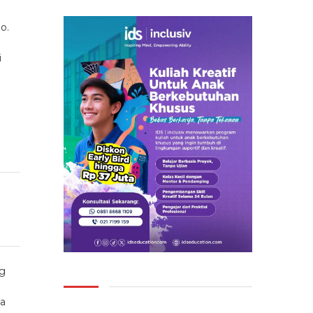
o.
i
ng
ya