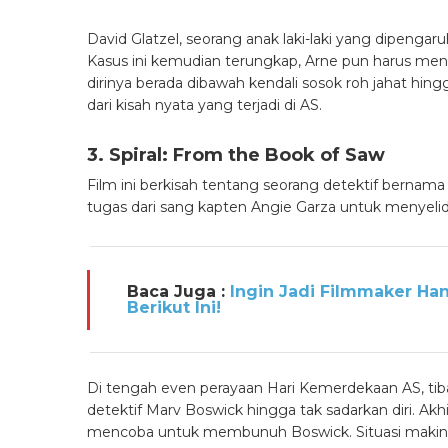
David Glatzel, seorang anak laki-laki yang dipeng
Kasus ini kemudian terungkap, Arne pun harus meng
dirinya berada dibawah kendali sosok roh jahat hing
dari kisah nyata yang terjadi di AS.
3. Spiral: From the Book of Saw
Film ini berkisah tentang seorang detektif berna
tugas dari sang kapten Angie Garza untuk menyel
Baca Juga :
Ingin Jadi Filmmaker Han
Berikut Ini!
Di tengah even perayaan Hari Kemerdekaan AS, tiba
detektif Marv Boswick hingga tak sadarkan diri. Akh
mencoba untuk membunuh Boswick. Situasi makin ru