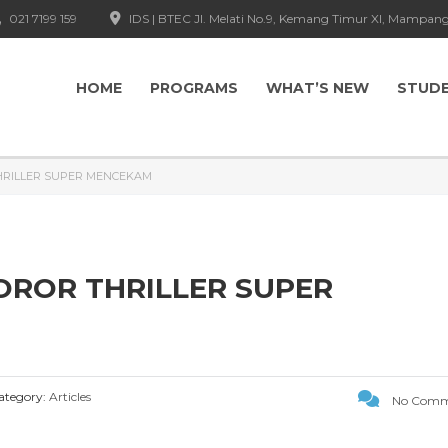
021 7199 159
IDS | BTEC Jl. Melati No.9, Kemang Timur XI, Mampang
HOME
PROGRAMS
WHAT’S NEW
STUD
HRILLER SUPER MENCEKAM
OROR THRILLER SUPER
tegory:
Articles
No Comm