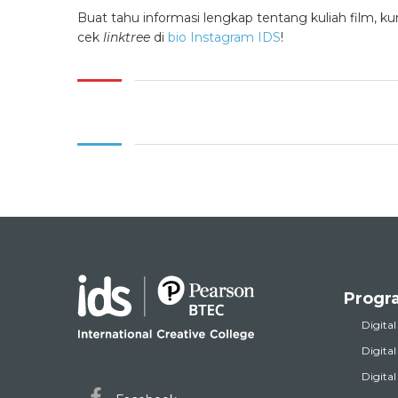
Buat tahu informasi lengkap tentang
kuliah film, ku
cek
linktree
di
bio Instagram IDS
!
Progr
Digital
Digita
Digita