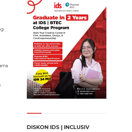
ng
nama
i
DISKON IDS | INCLUSI
V