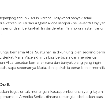
sepanjang tahun 2021 ini karena Hollywood banyak sekali
ilewatkan. Mulai dari
A Quiet Place
sampai
The Seventh Day
ya
penundaan berkali-kali. Ini dia deretan film horor misteri yang
n.
ungu bernama Alice. Suatu hari, ia dikunjungi oleh seorang ber
erkat Maria, Alice akhirnya bisa berbicara dan mendengar
han Alice tersebar kemana-mana dan banyak orang yang ingin
dalah, siapa sebenarnya Maria, dan apakah ia benar-benar memilik
Do It
patkan tugas untuk menangani kasus pembunuhan yang kejam.
pertama di Amerika Serikat dimana tersangka dibebaskan atas