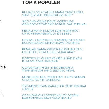
TOPIK POPULER
KULIAH 2 VS 4 TAHUN: MANA YANG LEBIH
SIAP KERJA DI INDUSTRI KREATIF?
r
SIAP JADI GAME DEVELOPER? IDS
GAMEDEV ACADEMY 2026 SUDAH DIBUKA!
KENALI MATA KULIAH SCRIPTWRITING
UNTUK MAHASISWA DI IDS | BTEC
DIGITAL GRAPHIC FUNDAMENTALS: MATA
KULIAH DASAR MAHASISWA IDS | BTEC
KENALAN SAMA PROGRAM KULIAH FILM
IDS | BTEC, 2 TAHUN BELAJAR APA?
PORTFOLIO CLINIC KEMBALI HADIRKAN
FILM PELAJAR SMA/SMK
ntuk
GLASSMORPHISM: EFEK DESAIN UI
TRANSPARAN YANG SEDANG VIRAL
MENGENAL NEUMORPHISM: GAYA DESAIN
UI YANG KONTROVERSIAL
TIPS MENDESAIN KARAKTER YANG DISUKAI
GAMER
h
CARA BANGUN PERSONALITY DESAIN
an
KARAKTER ANIMASI YANG IKONIK