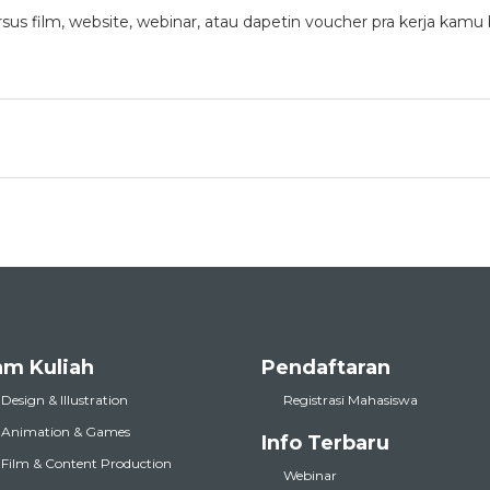
rsus film
, website, webinar, atau dapetin voucher pra kerja kamu 
am Kuliah
Pendaftaran
 Design & Illustration
Registrasi Mahasiswa
l Animation & Games
Info Terbaru
l Film & Content Production
Webinar