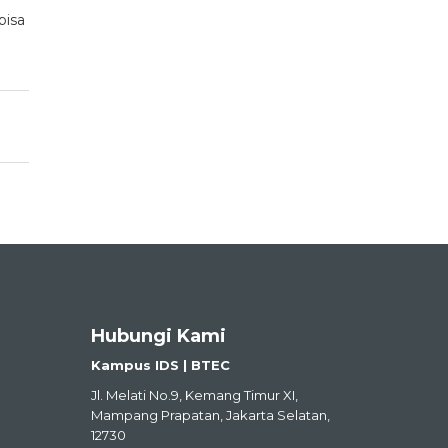
bisa
Hubungi Kami
Kampus IDS | BTEC
Jl. Melati No.9, Kemang Timur XI,
Mampang Prapatan, Jakarta Selatan,
12730