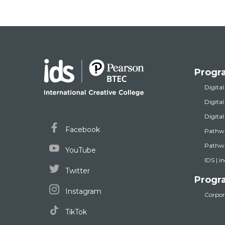
Progr
Digital
Digita
Digita
Facebook
Pathw
Pathwa
YouTube
IDS | i
Twitter
Progr
Instagram
Corpora
TikTok