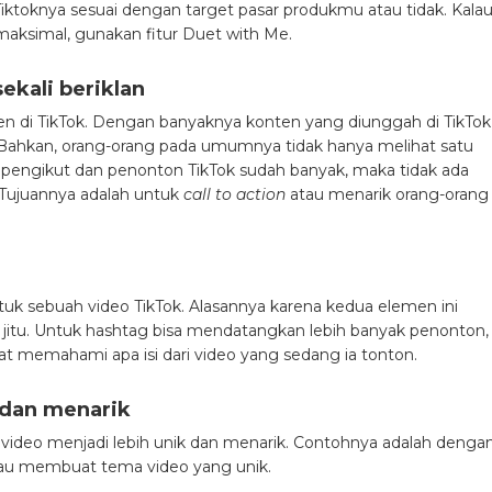
Tiktoknya sesuai dengan target pasar produkmu atau tidak. Kala
h maksimal, gunakan fitur Duet with Me.
ekali beriklan
en di TikTok. Dengan banyaknya konten yang diunggah di TikTok
hkan, orang-orang pada umumnya tidak hanya melihat satu
ika pengikut dan penonton TikTok sudah banyak, maka tidak ada
 Tujuannya adalah untuk
call to action
atau menarik orang-orang
tuk sebuah video TikTok. Alasannya karena kedua elemen ini
 jitu. Untuk hashtag bisa mendatangkan lebih banyak penonton,
t memahami apa isi dari video yang sedang ia tonton.
k dan menarik
video menjadi lebih unik dan menarik. Contohnya adalah denga
au membuat tema video yang unik.