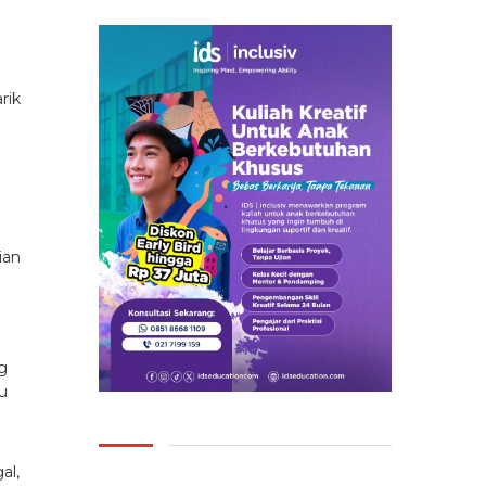
rik
ian
g
u
al,