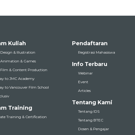
am Kuliah
Pendaftaran
 Design & Illustration
Registrasi Mahasiswa
l Animation & Games
Info Terbaru
l Film & Content Production
Webinar
ay to JMC Academy
Event
y to Vancouver Film School
Articles
nclusiv
Tentang Kami
am Training
Tentang IDS
te Training & Certification
Tentang BTEC
Dosen & Pengajar