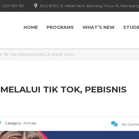
021 7199 159
IDS | BTEC Jl. Melati No.9, Kemang Timur XI, Mampang
HOME
PROGRAMS
WHAT’S NEW
STUD
I TIK TOK, PEBISNIS PEMULA WAJIB TAHU!
MELALUI TIK TOK, PEBISNIS
Category:
Articles
No Comm