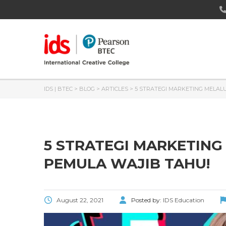
IDS | BTEC
>
BLOG
>
ARTICLES
>
5 STRATEGI MARKETING MELALU
5 STRATEGI MARKETING 
PEMULA WAJIB TAHU!
August 22, 2021
Posted by:
IDS Education