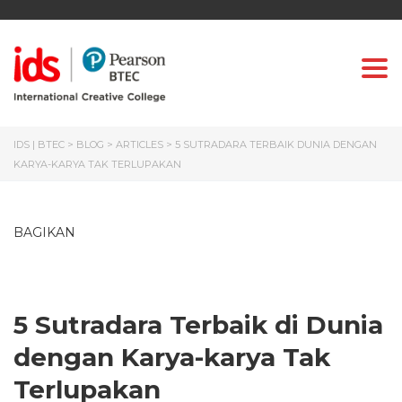
Togg
IDS | BTEC
>
BLOG
>
ARTICLES
>
5 SUTRADARA TERBAIK DUNIA DENGAN
KARYA-KARYA TAK TERLUPAKAN
BAGIKAN
5 Sutradara Terbaik di Dunia
dengan Karya-karya Tak
Terlupakan