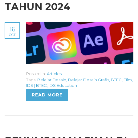
TAHUN 2024
16
OCT
Posted in:
Articles
Tags:
Belajar Desain
,
Belajar Desain Grafis
,
BTEC
,
Film
,
IDS | BTEC
,
IDS Education
READ MORE