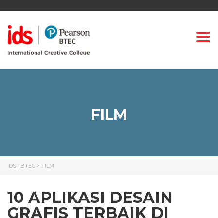
Togg
FILM
IDS | BTEC
>
FILM
10 APLIKASI DESAIN
GRAFIS TERBAIK DI