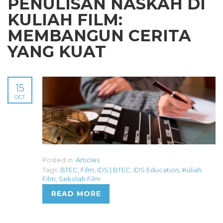
PENULISAN NASKAH DI
KULIAH FILM:
MEMBANGUN CERITA
YANG KUAT
15
OCT
Posted in:
Articles
Tags:
BTEC
,
Film
,
IDS | BTEC
,
IDS Education
,
Kuliah
Film
,
Sekolah Film
READ MORE