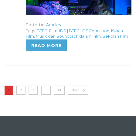
Posted in:
Articles
Tags:
BTEC
,
Film
,
IDS | BTEC
,
IDS Education
,
Kuliah
Film
,
Musik dan Soundtack dalam Film
,
Sekolah Film
READ MORE
1
2
3
…
41
Next