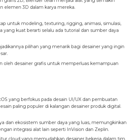
n grafis 2D, Blender telah menjadi alat yang semakin
kan elemen 3D dalam karya mereka.
 untuk modeling, texturing, rigging, animasi, simulasi,
 yang kuat berarti selalu ada tutorial dan sumber daya
jadikannya pilihan yang menarik bagi desainer yang ingin
sar.
an oleh desainer grafis untuk memperluas kemampuan
macOS yang berfokus pada desain UI/UX dan pembuatan
esain paling populer di kalangan desainer produk digital.
aya dan ekosistem sumber daya yang luas, memungkinkan
an integrasi alat lain seperti InVision dan Zeplin.
itur cloud yang memudahkan desainer bekerja dalam tim.