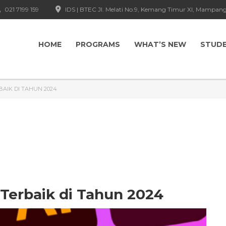
021 7199 159
IDS | BTEC Jl. Melati No.9, Kemang Timur XI, Mampang
HOME
PROGRAMS
WHAT’S NEW
STUD
RBAIK DI TAHUN 2024
s Terbaik di Tahun 2024