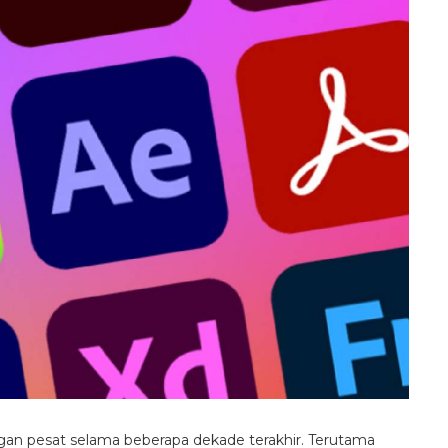
gan pesat selama beberapa dekade terakhir. Terutama