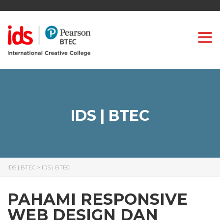
Togg
IDS | BTEC
IDS | BTEC
>
IDS | BTEC
PAHAMI RESPONSIVE
WEB DESIGN DAN