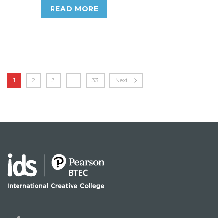
READ MORE
1
2
3
…
33
Next