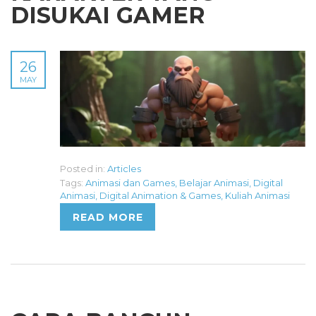
DISUKAI GAMER
26
MAY
Posted in:
Articles
Tags:
Animasi dan Games
,
Belajar Animasi
,
Digital
Animasi
,
Digital Animation & Games
,
Kuliah Animasi
READ MORE