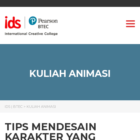
Togg
KULIAH ANIMASI
IDS | BTEC
>
KULIAH ANIMASI
TIPS MENDESAIN
KARAKTER YANG