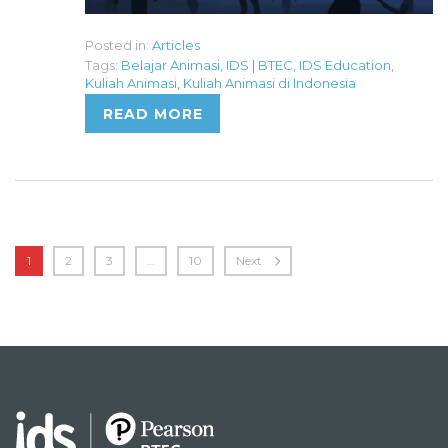
Posted in:
Articles
Tags:
Belajar Animasi
,
IDS | BTEC
,
IDS Education
,
Kuliah Animasi
,
Kuliah Animasi di Indonesia
READ MORE
1
2
3
…
10
Next