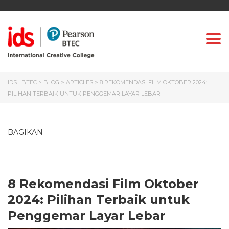
Togg
IDS | BTEC
>
BLOG
>
ARTICLES
>
8 REKOMENDASI FILM OKTOBER 2024:
PILIHAN TERBAIK UNTUK PENGGEMAR LAYAR LEBAR
BAGIKAN
8 Rekomendasi Film Oktober
2024: Pilihan Terbaik untuk
Penggemar Layar Lebar