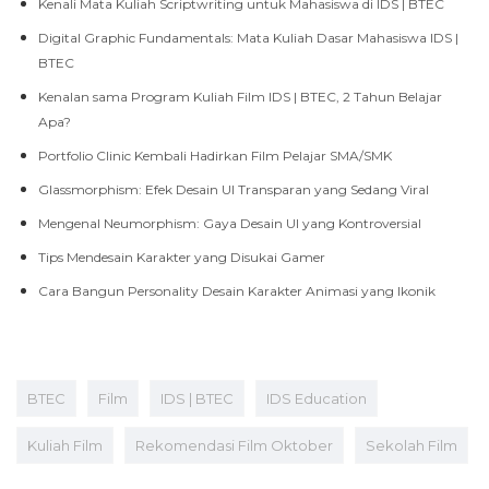
Kenali Mata Kuliah Scriptwriting untuk Mahasiswa di IDS | BTEC
Digital Graphic Fundamentals: Mata Kuliah Dasar Mahasiswa IDS |
BTEC
Kenalan sama Program Kuliah Film IDS | BTEC, 2 Tahun Belajar
Apa?
Portfolio Clinic Kembali Hadirkan Film Pelajar SMA/SMK
Glassmorphism: Efek Desain UI Transparan yang Sedang Viral
Mengenal Neumorphism: Gaya Desain UI yang Kontroversial
Tips Mendesain Karakter yang Disukai Gamer
Cara Bangun Personality Desain Karakter Animasi yang Ikonik
BTEC
Film
IDS | BTEC
IDS Education
Kuliah Film
Rekomendasi Film Oktober
Sekolah Film