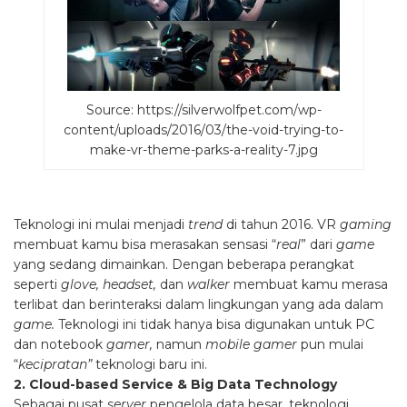
Source: https://silverwolfpet.com/wp-
content/uploads/2016/03/the-void-trying-to-
make-vr-theme-parks-a-reality-7.jpg
Teknologi ini mulai menjadi
trend
di tahun 2016. VR
gaming
membuat kamu bisa merasakan sensasi “
real
” dari
game
yang sedang dimainkan. Dengan beberapa perangkat
seperti
glove, headset,
dan
walker
membuat kamu merasa
terlibat dan berinteraksi dalam lingkungan yang ada dalam
game.
Teknologi ini tidak hanya bisa digunakan untuk PC
dan notebook
gamer,
namun
mobile gamer
pun mulai
“
kecipratan”
teknologi baru ini.
2. Cloud-based Service & Big Data Technology
Sebagai pusat
server
pengelola data besar, teknologi