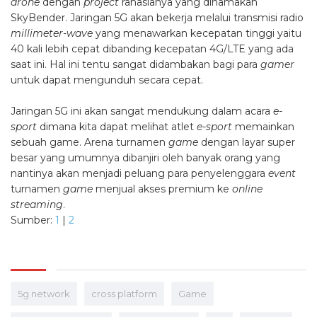
drone
dengan
project
rahasianya yang dinamakan
SkyBender. Jaringan 5G akan bekerja melalui transmisi radio
millimeter-wave
yang menawarkan kecepatan tinggi yaitu
40 kali lebih cepat dibanding kecepatan 4G/LTE yang ada
saat ini. Hal ini tentu sangat didambakan bagi para
gamer
untuk dapat mengunduh secara cepat.
Jaringan 5G ini akan sangat mendukung dalam acara
e-
sport­
dimana kita dapat melihat atlet
e-sport
memainkan
sebuah game. Arena turnamen
game
dengan layar super
besar
yang umumnya dibanjiri oleh banyak orang yang
nantinya akan menjadi peluang para penyelenggara
event
turnamen
game
menjual akses premium ke
online
streaming
.
Sumber:
1
|
2
5g network
cross platform
Game