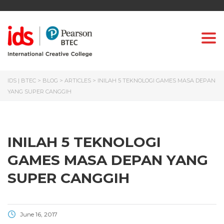
Togg
IDS | BTEC
>
BLOG
>
ARTICLES
>
INILAH 5 TEKNOLOGI GAMES MASA DEPAN
YANG SUPER CANGGIH
INILAH 5 TEKNOLOGI
GAMES MASA DEPAN YANG
SUPER CANGGIH
June 16, 2017