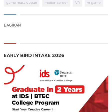
game masa depan
motion sensor
VR
vr game
BAGIKAN
EARLY BIRD INTAKE 2026