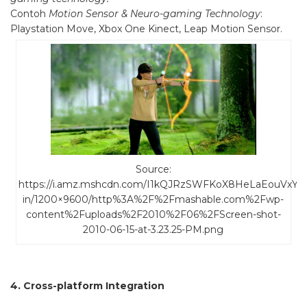
Contoh
Motion Sensor & Neuro-gaming Technology
:
Playstation Move, Xbox One Kinect, Leap Motion Sensor.
Source:
https://i.amz.mshcdn.com/I1kQJRzSWFKoX8HeLaEouVxYufU
in/1200×9600/http%3A%2F%2Fmashable.com%2Fwp-
content%2Fuploads%2F2010%2F06%2FScreen-shot-
2010-06-15-at-3.23.25-PM.png
4. Cross-platform Integration