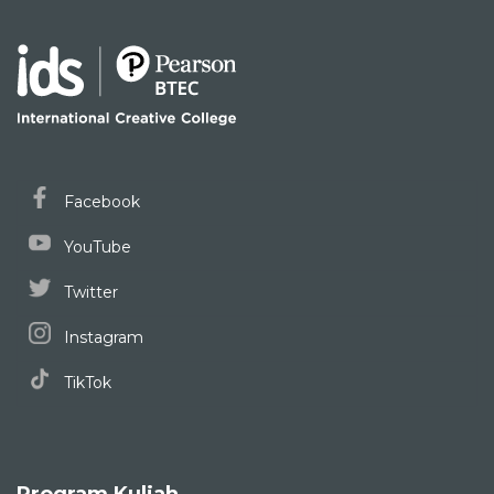
Facebook
YouTube
Twitter
Instagram
TikTok