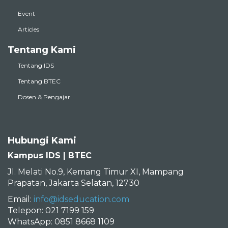
Event
Articles
Tentang Kami
Tentang IDS
Tentang BTEC
Dosen & Pengajar
Hubungi Kami
Kampus IDS | BTEC
Jl. Melati No.9, Kemang Timur XI, Mampang
Prapatan, Jakarta Selatan, 12730
Email:
info@idseducation.com
Telepon: 021 7199 159
WhatsApp: 0851 8668 1109