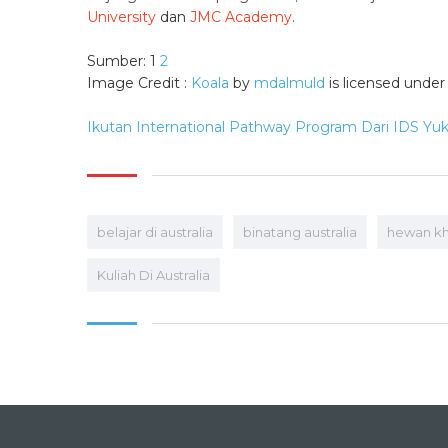
University
dan
JMC Academy
.
Sumber: 1
2
Image Credit :
Koala
by
mdalmuld
is licensed unde
Ikutan International Pathway Program Dari IDS Yuk
belajar di australia
binatang australia
hewan kha
Kuliah Di Australia