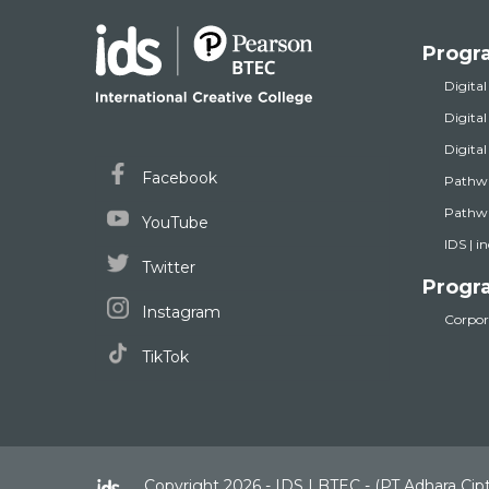
Progr
Digital
Digita
Digita
Facebook
Pathw
Pathwa
YouTube
IDS | i
Twitter
Progr
Instagram
Corpora
TikTok
Copyright 2026 - IDS | BTEC - (PT Adhara Cip