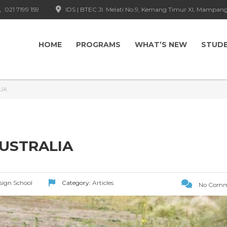
021 7199 159
IDS | BTEC Jl. Melati No.9, Kemang Timur XI, Mampang
HOME
PROGRAMS
WHAT’S NEW
STUD
IA
USTRALIA
esign School
Category:
Articles
No Comm