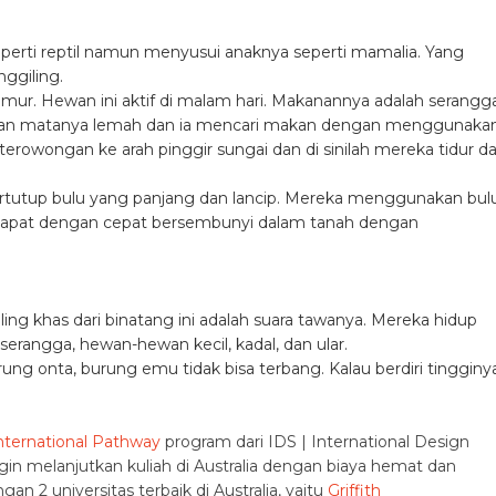
erti reptil namun menyusui anaknya seperti mamalia. Yang
nggiling.
timur. Hewan ini aktif di malam hari. Makanannya adalah serangga
angan matanya lemah dan ia mencari makan dengan menggunaka
terowongan ke arah pinggir sungai dan di sinilah mereka tidur d
rtutup bulu yang panjang dan lancip. Mereka menggunakan bul
ka dapat dengan cepat bersembunyi dalam tanah dengan
ing khas dari binatang ini adalah suara tawanya. Mereka hidup
rangga, hewan-hewan kecil, kadal, dan ular.
rung onta, burung emu tidak bisa terbang. Kalau berdiri tingginy
nternational Pathway
program dari IDS | International Design
in melanjutkan kuliah di Australia dengan biaya hemat dan
n 2 universitas terbaik di Australia, yaitu
Griffith