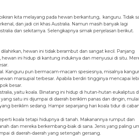
i pikiran kita melayang pada hewan berkantung, kanguru. Tidak s
enal, dan jadi ciri khas Australia. Namun masih banyak lagi
tralia dan sekitarnya. Selengkapnya simak penjelasan berikut.
lahirkan, hewan ini tidak berambut dan sangat kecil. Panjang
r, hewan ini hidup di kantung induknya dan menyusui di situ. Mer
sar.
ial. Kanguru pun bermacam-macam spesiesnya, misalnya kangu
an marsupial terbesar. Apabila berdiri tingginya mencapai leb
pok besar.
tralia, yaitu koala. Binatang ini hidup di hutan-hutan eukaliptus 
g satu ini dijumpai di daerah beriklim panas dan dingin, mulai
yang beriklim sedang. Hampir sepanjang hari koala tidur di caba
eperti koala tetapi hidupnya di tanah. Makanannya rumput dan
tanah dan mereka berkembang-biak di sana. Jenis yang paling 
ijumpai di daerah-daerah yang setengah gersang.