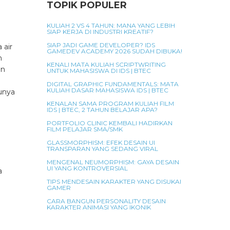
TOPIK POPULER
KULIAH 2 VS 4 TAHUN: MANA YANG LEBIH
SIAP KERJA DI INDUSTRI KREATIF?
SIAP JADI GAME DEVELOPER? IDS
 air
GAMEDEV ACADEMY 2026 SUDAH DIBUKA!
n
KENALI MATA KULIAH SCRIPTWRITING
an
UNTUK MAHASISWA DI IDS | BTEC
DIGITAL GRAPHIC FUNDAMENTALS: MATA
KULIAH DASAR MAHASISWA IDS | BTEC
unya
KENALAN SAMA PROGRAM KULIAH FILM
IDS | BTEC, 2 TAHUN BELAJAR APA?
PORTFOLIO CLINIC KEMBALI HADIRKAN
FILM PELAJAR SMA/SMK
GLASSMORPHISM: EFEK DESAIN UI
TRANSPARAN YANG SEDANG VIRAL
MENGENAL NEUMORPHISM: GAYA DESAIN
UI YANG KONTROVERSIAL
a
TIPS MENDESAIN KARAKTER YANG DISUKAI
GAMER
CARA BANGUN PERSONALITY DESAIN
KARAKTER ANIMASI YANG IKONIK