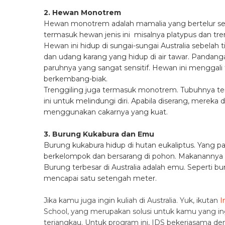
2. Hewan Monotrem
Hewan monotrem adalah mamalia yang bertelur sep
termasuk hewan jenis ini misalnya platypus dan tre
Hewan ini hidup di sungai-sungai Australia sebelah 
dan udang karang yang hidup di air tawar. Pand
paruhnya yang sangat sensitif. Hewan ini menggali 
berkembang-biak.
Trenggiling juga termasuk monotrem. Tubuhnya te
ini untuk melindungi diri. Apabila diserang, mere
menggunakan cakarnya yang kuat.
3. Burung Kukabura dan Emu
Burung kukabura hidup di hutan eukaliptus. Yang pal
berkelompok dan bersarang di pohon. Makanannya se
Burung terbesar di Australia adalah emu. Seperti bu
mencapai satu setengah meter.
Jika kamu juga ingin kuliah di Australia. Yuk, ikutan
I
School, yang merupakan solusi untuk kamu yang ing
terjangkau. Untuk program ini, IDS bekerjasama denga