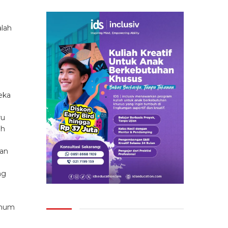
alah
eka
ru
ih
dan
ng
umum