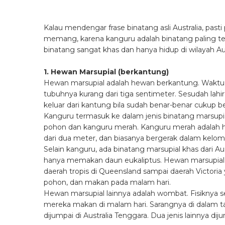
Kalau mendengar frase binatang asli Australia, past
memang, karena kanguru adalah binatang paling terk
binatang sangat khas dan hanya hidup di wilayah Aus
1. Hewan Marsupial (berkantung)
Hewan marsupial adalah hewan berkantung. Waktu di
tubuhnya kurang dari tiga sentimeter. Sesudah lahi
keluar dari kantung bila sudah benar-benar cukup be
Kanguru termasuk ke dalam jenis binatang marsup
pohon dan kanguru merah. Kanguru merah adalah hew
dari dua meter, dan biasanya bergerak dalam kelom
Selain kanguru, ada binatang marsupial khas dari Aus
hanya memakan daun eukaliptus. Hewan marsupial yan
daerah tropis di Queensland sampai daerah Victoria 
pohon, dan makan pada malam hari.
Hewan marsupial lainnya adalah wombat. Fisiknya s
mereka makan di malam hari. Sarangnya di dalam 
dijumpai di Australia Tenggara. Dua jenis lainnya d