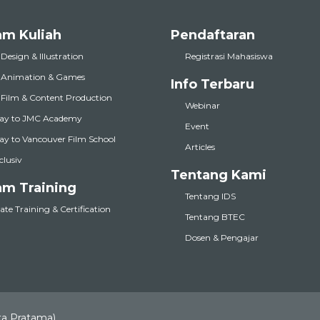
am Kuliah
Pendaftaran
 Design & Illustration
Registrasi Mahasiswa
l Animation & Games
Info Terbaru
l Film & Content Production
Webinar
ay to JMC Academy
Event
y to Vancouver Film School
Articles
nclusiv
Tentang Kami
am Training
Tentang IDS
te Training & Certification
Tentang BTEC
Dosen & Pengajar
ta Pratama)