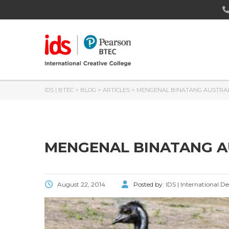
IDS | BTEC
>
BLOG
>
ARTICLES
>
MENGENAL BINATANG AUSTRAL
MENGENAL BINATANG A
August 22, 2014
Posted by:
IDS | International D