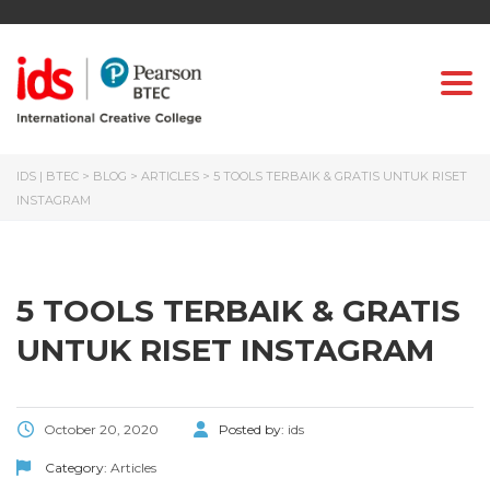
Togg
IDS | BTEC
>
BLOG
>
ARTICLES
>
5 TOOLS TERBAIK & GRATIS UNTUK RISET
INSTAGRAM
5 TOOLS TERBAIK & GRATIS
UNTUK RISET INSTAGRAM
October 20, 2020
Posted by:
ids
Category:
Articles